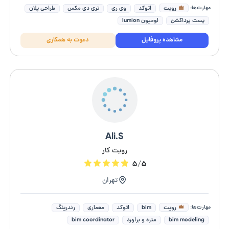
مهارت‌ها:
رویت
اتوکد
وی ری
تری دی مکس
طراحی پلان
پست پرداکشن
لومیون lumion
مشاهده پروفایل
دعوت به همکاری
Ali.S
رویت کار
۵/۵
تهران
مهارت‌ها:
رویت
bim
اتوکد
معماری
رندرینگ
bim modeling
متره و براورد
bim coordinator