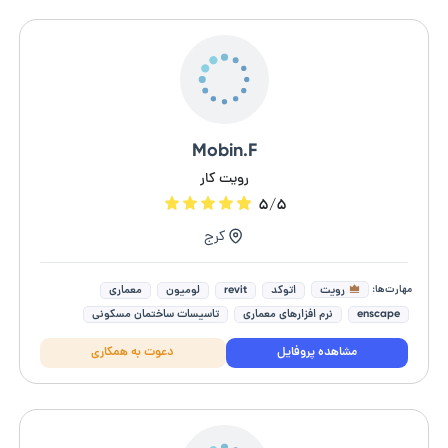
Mobin.F
رویت کار
۵/۵
کرج
مهارت‌ها:
رویت
اتوکد
revit
لومیون
معماری
enscape
نرم افزارهای معماری
تاسیسات ساختمان مسکونی
طراحی صفر تا صد ساختمان
اجرای پروژه های ساختمانی
مشاهده پروفایل
دعوت به همکاری