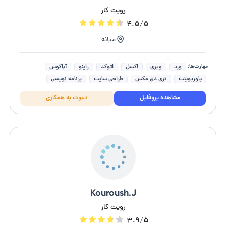
رویت کار
۴.۵/۵
میانه
مهارت‌ها:
ورد
ویری
اکسل
اتوکد
راینو
آباکوس
پاورپوینت
تری دی مکس
طراحی سایت
برنامه نویسی
مشاهده پروفایل
دعوت به همکاری
Kouroush.J
رویت کار
۳.۹/۵