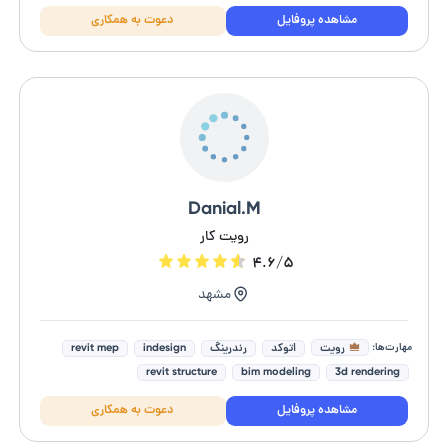
نرم افزارهای معماری
مشاهده پروفایل
دعوت به همکاری
Danial.M
رویت کار
۴.۶/۵
مشهد
مهارت‌ها:
رویت
اتوکد
رندرینگ
indesign
revit mep
revit structure
bim modeling
3d rendering
فتوشاپ (photoshop)
revit architecture
مشاهده پروفایل
دعوت به همکاری