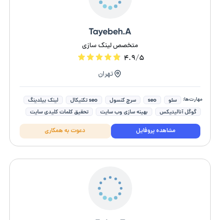
Tayebeh.A
متخصص لینک سازی
۴.۹/۵
تهران
مهارت‌ها:
سئو
seo
سرچ کنسول
seo تکنیکال
لینک بیلدینگ
گوگل آنالیتیکس
بهینه سازی وب سایت
تحقیق کلمات کلیدی سایت
مدیریت تبلیغات گوگل ادز
ارتقای رتبه کلمات کلیدی
مشاهده پروفایل
دعوت به همکاری