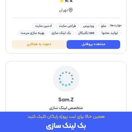
N/A
تهران
مهارت‌ها:
سئو
وردپرس
طراحی سایت
ادمین سایت
تولید محتوا
seo تکنیکال
بک لینک سازی
بهینه سازی سرعت
دیجیتال مارکتینگ
مدیریت تبلیغات گوگل ادز
مشاهده پروفایل
دعوت به همکاری
Sam.Z
متخصص لینک سازی
همین حالا برای ثبت پروژه رایگان کلیک کنید
۵/۵
بک لینک سازی
کرج