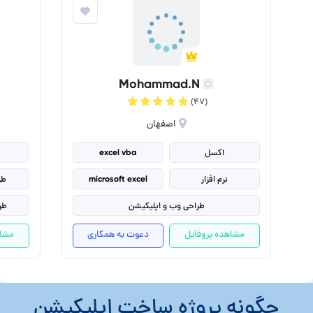
Mohammad.N
(۴۷)
اصفهان
اکسل
excel vba
نرم افزار
microsoft excel
طر
طراحی وب و اپلیکیشن
طراح
بر
مشاهده پروفایل
دعوت به همکاری
مشاه
طراح
چگونه پروژه ساخت اپلیکیشن