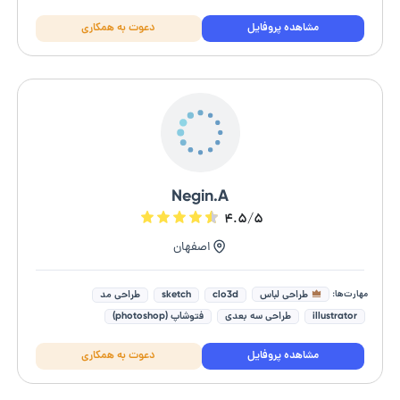
کیفیت بالاى عکس
تصویرگر کتاب کودک
مشاهده پروفایل
دعوت به همکاری
Negin.A
۴.۵/۵
اصفهان
مهارت‌ها:
طراحی لباس
clo3d
sketch
طراحی مد
illustrator
طراحی سه بعدی
فتوشاپ (photoshop)
marvelous designer
مشاهده پروفایل
دعوت به همکاری