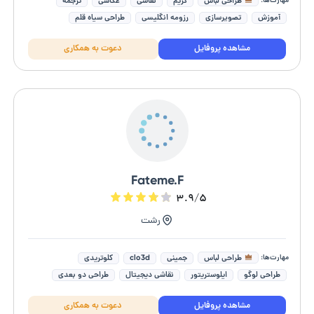
مهارت‌ها:
طراحی لباس
گریم
نقاشی
عکاسی
ترجمه
آموزش
تصویرسازی
رزومه انگلیسی
طراحی سیاه قلم
تدریس زبان انگلیسی
مشاهده پروفایل
دعوت به همکاری
Fateme.F
۳.۹/۵
رشت
مهارت‌ها:
طراحی لباس
جمینی
clo3d
کلوتریدی
طراحی لوگو
ایلوستریتور
نقاشی دیجیتال
طراحی دو بعدی
مارولوس دیزاینر
فتوشاپ (photoshop)
مشاهده پروفایل
دعوت به همکاری