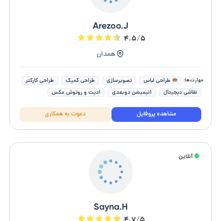
Arezoo.J
۴.۵/۵
همدان
مهارت‌ها:
طراحی لباس
تصویرسازی
طراحی کمیک
طراحی کارکتر
نقاشی دیجیتال
انیمیشن دوبعدی
ادیت و روتوش عکس
تصویرگر کتاب کودک
طراحی جلد کتاب کودک
مشاهده پروفایل
دعوت به همکاری
طراحی آلبوم و ژورنال های متفاو
آنلاین
Sayna.H
۴.۷/۵