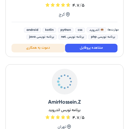
۴.۷/۵
کرج
مهارت‌ها:
اندروید
android
kotlin
python
css
برنامه نویسی php
برنامه نویس .net
برنامه نویسی java
fullstack developer
جاوا اسکریپت (Javascript)
مشاهده پروفایل
دعوت به همکاری
AmirHossein.Z
برنامه نویس اندروید
۴.۷/۵
تهران