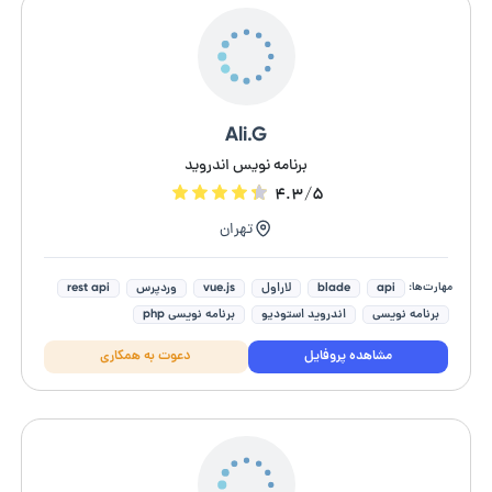
Ali.G
برنامه نویس اندروید
۴.۳/۵
تهران
مهارت‌ها:
api
blade
لاراول
vue.js
وردپرس
rest api
برنامه نویسی
اندروید استودیو
برنامه نویسی php
ساخت ربات تلگرام
مشاهده پروفایل
دعوت به همکاری