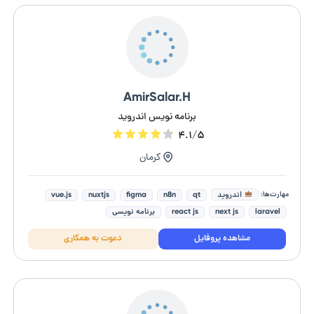
AmirSalar.H
برنامه نویس اندروید
۴.۱/۵
کرمان
مهارت‌ها:
اندروید
vue.js
nuxtjs
figma
n8n
qt
laravel
next js
react js
برنامه نویسی
مشاهده پروفایل
دعوت به همکاری