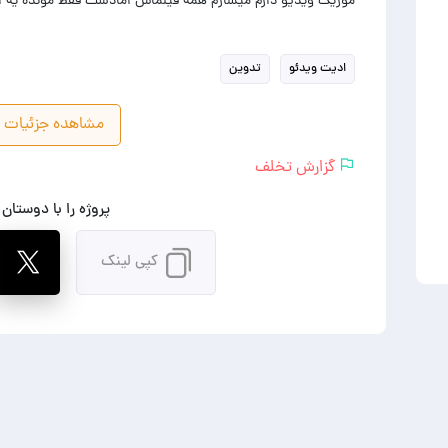
موزیک ویدیو دارم میسازم همه فیلماش امادست فقط مونده یه ا
ادیت ویدئو
تدوین
مشاهده جزئیات پ
گزارش تخلف
پروژه را با دوستان
کپی لینک