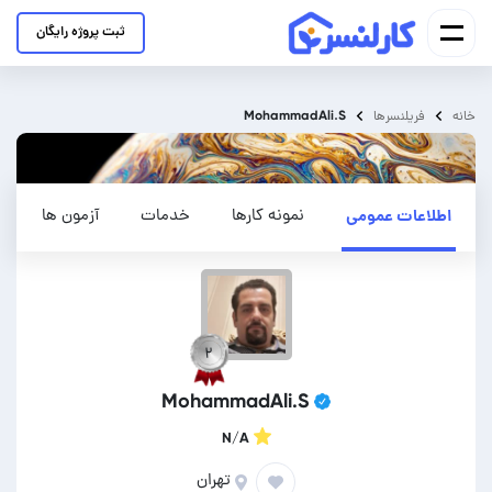
ثبت پروژه رایگان
MohammadAli.S
خانه
فریلنسرها
اطلاعات عمومی
نمونه کارها
خدمات
آزمون ها
۲
MohammadAli.S
N/A
تهران