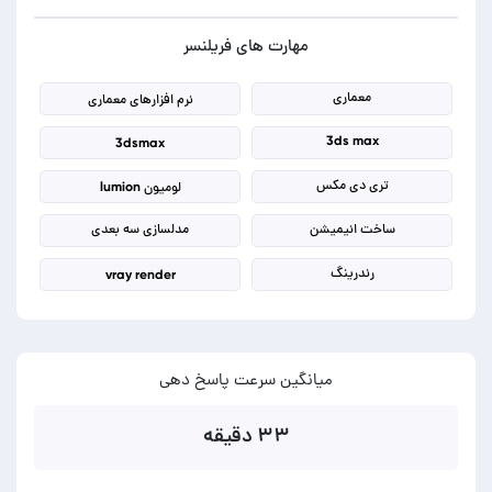
مهارت های فریلنسر
معماری
نرم افزارهای معماری
3ds max
3dsmax
تری دی مکس
لومیون lumion
ساخت انیمیشن
مدلسازی سه بعدی
رندرینگ
vray render
میانگین سرعت پاسخ دهی
۳۳ دقیقه