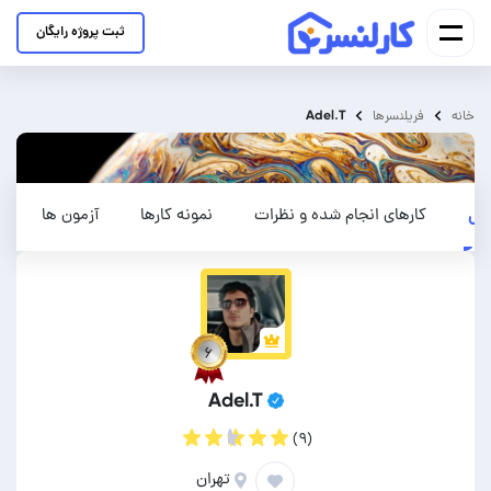
ثبت پروژه رایگان
Adel.T
خانه
فریلنسرها
می
کارهای انجام شده و نظرات
نمونه کارها
آزمون ها
۶
Adel.T
(۹)
تهران