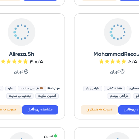
 نویسی SQL
ساخت ربات تلگرام
فتوشاپ (photoshop)
 سایت اختصاصی
Alireza.Sh
MohammadReza.
۴.۸/۵
۵/۵
تهران
تهران
مهارت‌ها:
طراحی سایت
عماری
نقشه کشی
طراحی بنر
سئو
و
و
طراحی پوستر
ادمین سایت
پشتیبانی سایت
افیک
طراحی بنر سایت
طراحی قالب سایت
بهینه سازی سایت
 پروفایل
دعوت به همکاری
مشاهده پروفایل
دعوت به ه
 اداری
طراحی هویت بصری
بهینه سازی سرعت
افزایش سرعت س
رت ویزیت
طراحی سایت فروشگاهی
آنلاین