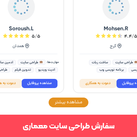
Soroush.L
Mohsen.R
۵/۵
۴.۴/
کرج
همدان
مهارت‌ها:
طراحی سایت
طراحی سایت
ساخت ربات
ادمین سا
یسی
برنامه نویسی وب
ادیت ویدیو
تدوین فیلم
طراحی
ی php
طراحی سایت فروشگاهی
ادمین اینستاگرام
طراحی کارت ویزی
 پروفایل
دعوت به همکاری
مشاهده پروفایل
دعوت به ه
یسی موبایل
برنامه نویسی ویندوز
محتواگذاری وردپرس
فتوشاپ (photoshop)
یسی بلاک چین
طراحی سایت فروشگاهی
رنامه نویسی پلاگین و افزونه
مشاهده بیشتر
سفارش طراحی سایت معماری