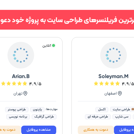
برترین فریلنسرهای طراحی سایت به پروژه خود دعو
آنلاین
Arian.B
Soleyman.M
۴.۹/۵
۴.۹/
اصفهان
تهران
مهارت‌ها:
طراحی سایت
اکسل
پایتون
طراحی پوستر
سی شارپ
طراحی حرفه ای
طراحی گرافیک
برنامه نویسی
لب سایت
فرمول نویسی اکسل
طراحی کاتالوگ
طراحی بنر سایت
 پروفایل
دعوت به همکاری
مشاهده پروفایل
دعوت به ه
یت فروشگاهی
طراحی کارت ویزیت
متخصص هوش 