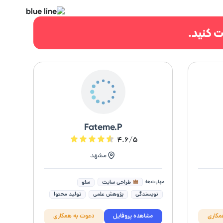
ت کنید.
Fateme.P
۴.۶/۵
مشهد
مهارت‌ها:
طراحی سایت
سئو
نویسندگی
پژوهش علمی
تولید محتوا
مقاله نویسی
رزومه نویسی
مکاری
مشاهده پروفایل
دعوت به همکاری
مصنوعی
تولید محتوای سایت
پایان نامه و سمینار