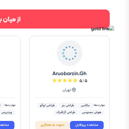
از میان 
Aruobarzin.Gh
۵
۵/۵
تهران
مهارت‌ها:
مهارت‌ها:
عکاسی
طراحی بنر
طراحی لوگو
هوش مصنوعی
طراحی گرافیک
وردپرس
طراحی لوگوتایپ
طراحی بنر سایت
طراحی قا
مشاهده پروفایل
دعوت به همکاری
مشاهده
adobe illusrator
ادیت و روتوش عکس
طراحی سا