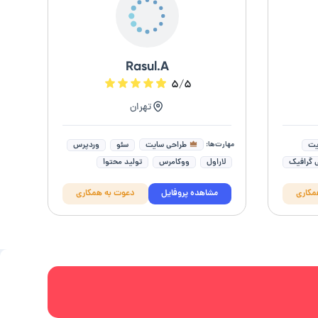
Rasul.A
۵/۵
تهران
مهارت‌ها:
طراحی سایت
یت
سئو
وردپرس
 گرافیک
لاراول
ووکامرس
تولید محتوا
ت
برنامه نویسی
توسعه دهنده وب
مکاری
مشاهده پروفایل
دعوت به همکاری
بهینه سازی سایت
برنامه نویسی وب