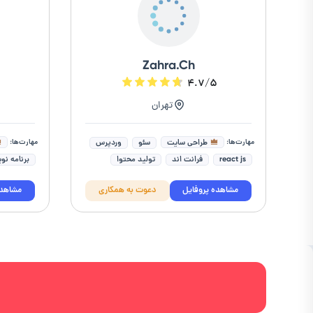
Zahra.Ch
۵
۴.۷/۵
تهران
مهارت‌ها:
مهارت‌ها:
طراحی سایت
سئو
وردپرس
react js
فرانت اند
تولید محتوا
برنامه نو
دیتا اینتری
طراحی قالب سایت
برنامه نویس
مشاهده پروفایل
دعوت به همکاری
مشاهده
بهینه سازی سایت
تولید محتوای سایت
برنامه نو
برنامه نو
طراحی و ب