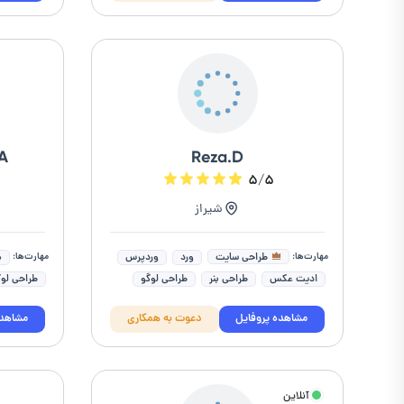
فتوشاپ (photoshop)
زبان برنامه
طراحی وب
A
Reza.D
۵/۵
شیراز
مهارت‌ها:
مهارت‌ها:
طراحی سایت
ورد
وردپرس
م
ادیت عکس
طراحی بنر
طراحی لوگو
طراحی لوگ
طراحی گرافیک
برنامه نویسی
طراحی گر
مشاهده پروفایل
دعوت به همکاری
مشاهده
سرعت وب سایت
طراحی کارت ویزیت
طراحی ست
طراحی کا
آنلاین