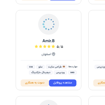
Amir.B
۵/۵
اصفهان
مهارت‌ها:
طراحی سایت
ردپرس
سئو
css
seo
وردپرس
دیجیتال مارکتینگ
طراحی سایت فروشگاهی
مکاری
مشاهده پروفایل
دعوت به همکاری
ایت
طراحی کمپین تبلیغاتی
مدیریت تبلیغات گوگل ادز