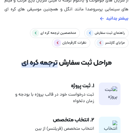
از سریال های جومونگ و یانگوم گرفته تا مینی سریال بازی مرکب و فیلم
های سینمایی پرسروصدا مانند انگل و همچنین موسیقی های کره ای
بیشتر بدانید
مانند آهنگ گانگنام استایل و ظهور گروه هایی مانند BTS. به نظر
می‌رسد کره جنوبی، در این سال‌ها علاوه بر فناوری، ورود جدی ای به
راهنمای ثبت سفارش
متخصصین
ترجمه کره ای
عرصه های هنری مانند موسیقی و سینما داشته و همین امر، موجب
مزایای کارلنسر
نظرات کارفرمایان
تعداد علاقه مندان به یادگیری و ترجمه زبان کره ای هم به سرعت در
مراحل ثبت سفارش
ترجمه کره ای
حال افزایش است. اگر شما به این زبان مسلط نیستید و به دنبال
مترجمی جهت ترجمه مقاله، کتاب، مدارک، فیلم، آهنگ و... به زبان کره
ای هستید، در کارلنسر می‌توانید بهترین مترجمان کره ای را به صورت
۱. ثبت پروژه
دورکاری با هزینه توافقی استخدام کنید.
ثبت درخواست خود در قالب پروژه با بودجه و
زمان دلخواه
۲. انتخاب متخصص
انتخاب متخصص (فریلنسر) از بین