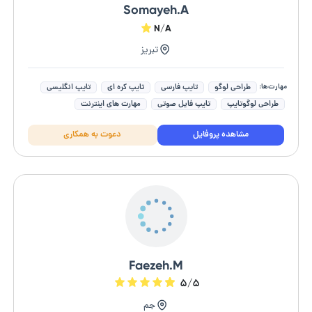
Somayeh.A
N/A
تبریز
مهارت‌ها:
طراحی لوگو
تایپ فارسی
تایپ کره ای
تایپ انگلیسی
طراحی لوگوتایپ
تایپ فایل صوتی
مهارت های اینترنت
فتوشاپ (photoshop)
office مهارت هفت گانه
مشاهده پروفایل
دعوت به همکاری
Faezeh.M
۵/۵
جم