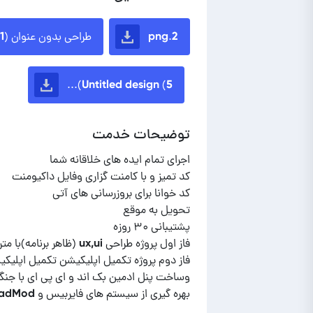
2.png
طراحی بدون عنوان (1)..
Untitled design (5)...
توضیحات خدمت
بهره گیری از سیستم های فایربیس و adMod و ...