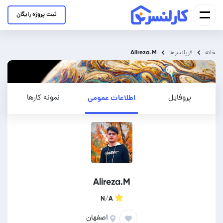
ثبت پروژه رایگان
Alireza.M
خانه
فریلنسرها
پروفایل
اطلاعات عمومی
نمونه کارها
Alireza.M
N/A
اصفهان