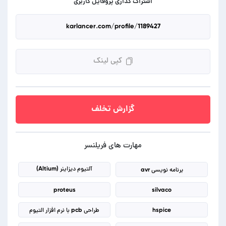
اشتراک گذاری پروفایل کاربری
کپی لینک
گزارش تخلف
مهارت های فریلنسر
آلتیوم دیزاینر (Altium)
برنامه نویسی avr
proteus
silvaco
hspice
طراحی pcb با نرم افزار التیوم