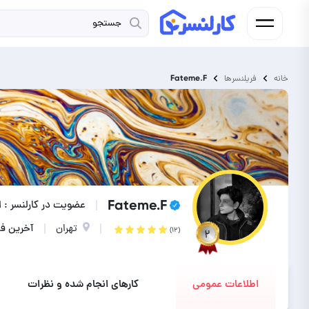
Fateme.F
خانه
فریلنسرها
Fateme.F
عضویت در کارلنسر : از ۵ سال پ
تهران
آخرین فعالیت : ۵ ر
(۱۲)
۲
اطلاعات عمومی
کارهای انجام شده و نظرات