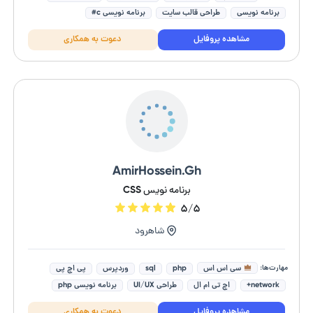
برنامه نویسی
طراحی قالب سایت
برنامه نویسی c#
برنامه نویسی وب
طراحی سایت فروشگاهی
مشاهده پروفایل
دعوت به همکاری
طراحی وب سایت اختصاصی
AmirHossein.Gh
برنامه نویس CSS
۵/۵
شاهرود
مهارت‌ها:
سی اس اس
php
sql
وردپرس
پی اچ پی
network+
اچ تی ام ال
طراحی UI/UX
برنامه نویسی php
جاوا اسکریپت (Javascript)
مشاهده پروفایل
دعوت به همکاری