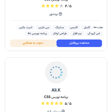
۴/۵
بوشهر
مهارت‌ها:
اکسل
اکسس
مدلینگ
سی شارپ
ادیت عکس
اس کیو ال
نرم افزار
طراحی آواتار
برنامه نویسی c#
ساخت ربات تلگرام
مشاهده پروفایل
دعوت به همکاری
Ali.K
برنامه نویس CSS
۵/۵
بستان آباد