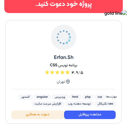
پروژه خود دعوت کنید.
Erfan.Sh
برنامه نویس CSS
۴.۹/۵
تهران
مهارت‌ها:
css
php
html
وردپرس
angular
المنتور
seo تکنیکال
توسعه دهنده وب
افزایش سرعت سایت
جاوا اسکریپت (Javascript)
مشاهده پروفایل
دعوت به همکاری