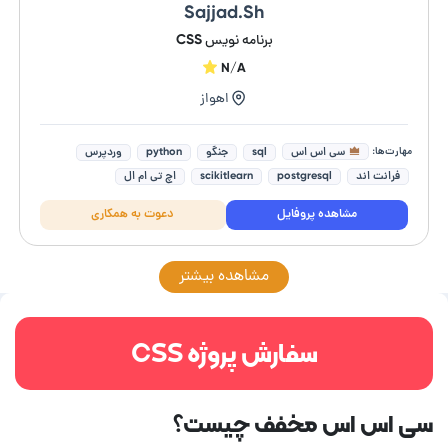
Sajjad.Sh
برنامه نویس CSS
N/A
اهواز
مهارت‌ها:
سی اس اس
sql
جنگو
python
وردپرس
فرانت اند
postgresql
scikitlearn
اچ تی ام ال
دیتا ساینس (Data science)
مشاهده پروفایل
دعوت به همکاری
مشاهده بیشتر
سفارش پروژه CSS
سی اس اس مخفف چیست؟