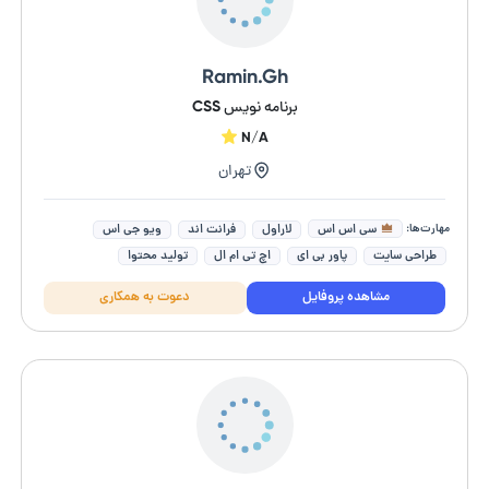
Ramin.Gh
برنامه نویس CSS
N/A
تهران
مهارت‌ها:
سی اس اس
لاراول
فرانت اند
ویو جی اس
طراحی سایت
پاور بی ای
اچ تی ام ال
تولید محتوا
فرمول نویسی اکسل
جاوا اسکریپت (Javascript)
مشاهده پروفایل
دعوت به همکاری