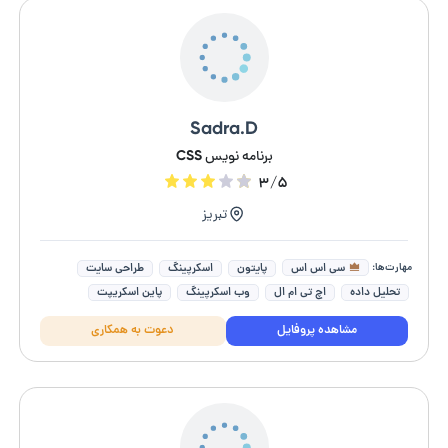
Sadra.D
برنامه نویس CSS
۳/۵
تبریز
مهارت‌ها:
سی اس اس
پایتون
اسکرپینگ
طراحی سایت
تحلیل داده
اچ تی ام ال
وب اسکرپینگ
پاین اسکریپت
اسکریپت نویسی
مشاهده پروفایل
دعوت به همکاری