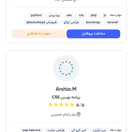
مهارت‌ها:
js
php
css
seo
وردپرس
python
laravel
bootsrap
طراحی لوگو
فتوشاپ (photoshop)
مشاهده پروفایل
دعوت به همکاری
Arshia.M
برنامه نویس CSS
۵/۵
بندرامام خمینی
مهارت‌ها:
سی شارپ
اس کیو ال
طراحی سایت
asp.netcore