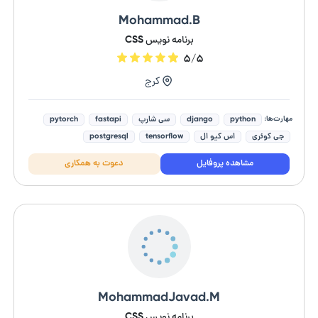
Mohammad.B
برنامه نویس CSS
۵/۵
کرج
مهارت‌ها:
python
django
سی شارپ
fastapi
pytorch
جی کوئری
اس کیو ال
tensorflow
postgresql
ای اس پی دات نت
مشاهده پروفایل
دعوت به همکاری
MohammadJavad.M
برنامه نویس CSS