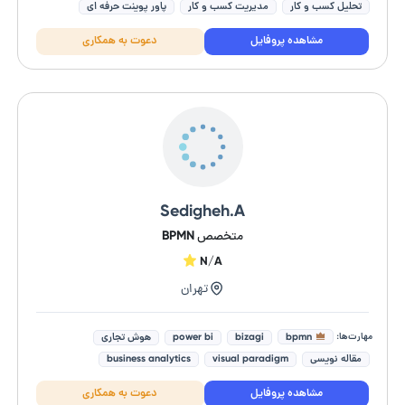
تحلیل کسب و کار
مدیریت کسب و کار
پاور پوینت حرفه ای
مشاهده پروفایل
دعوت به همکاری
Sedigheh.A
متخصص BPMN
N/A
تهران
مهارت‌ها:
bpmn
bizagi
power bi
هوش تجاری
مقاله نویسی
visual paradigm
business analytics
ترجمه انگلیسی به فارسی
ترجمه فارسی به انگلیسی
مشاهده پروفایل
دعوت به همکاری
جاوا اسکریپت (Javascript)