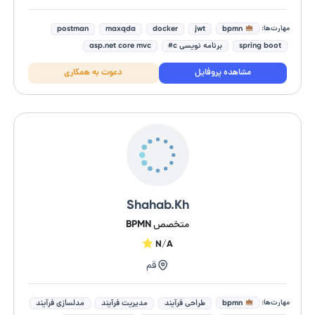
مهارت‌ها:
bpmn
postman
maxqda
docker
jwt
spring boot
برنامه نویسی c#
asp.net core mvc
microsoft sql server
clean architecture
مشاهده پروفایل
دعوت به همکاری
Shahab.Kh
متخصص BPMN
N/A
قم
مهارت‌ها:
bpmn
طراحی فرآیند
مدیریت فرآیند
مدلسازی فرآیند