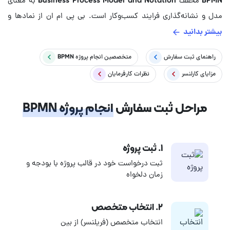
BPMN مخفف Business Process Model and Notation به معنای
مدل و نشانه‌گذاری فرایند کسب‌وکار است. بی پی ام ان از نمادها و
بیشتر بدانید
اشکال گرافیکی برای نشان دادن جریان کار فرآیندها استفاده می کند.
BPMN یک استاندارد بین المللی است که توسط
گروه مدیریت شیء
راهنمای ثبت سفارش
متخصصین
انجام پروژه BPMN
(OMG) منتشر شده است. از BPMN برای تجزیه و تحلیل، طراحی و
مزایای کارلنسر
نظرات کارفرمایان
پیاده سازی فرایندهای کسب و کار استفاده فراوان می‌شود. برای انجام
پروژه و سفارش مدلسازی BPMN می‌توانید از متخصصان کارلنسر کمک
مراحل ثبت سفارش
انجام پروژه BPMN
بگیرید. پروژه خود را در فرم همین صفحه ثبت و منتظر پیشنهادات
متخصصان باشید.
۱. ثبت پروژه
ثبت درخواست خود در قالب پروژه با بودجه و
زمان دلخواه
۲. انتخاب متخصص
انتخاب متخصص (فریلنسر) از بین