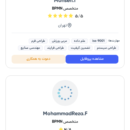
Mohsen.T
متخصص BPMN
۵/۵
تهران
مهارت‌ها:
iso 9001
علم داده
مربی ورزش
طراحی فرم
طراحی سیستم
تضمین کیفیت
طراحی فرایند
مهندسی صنایع
فرمول نویسی اکسل
کارشناس برنامه ریزی
مشاهده پروفایل
دعوت به همکاری
MohammadReza.F
متخصص BPMN
N/A