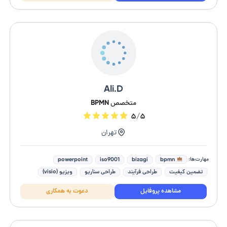
Ali.D
متخصص BPMN
۵/۵
تهران
مهارت‌ها:
bpmn
powerpoint
iso9001
bizagi
تضمین کیفیت
طراحی فرآیند
طراحی سناریو
ویزیو (visio)
visual paradigm
طرح ریزی iso9001
مشاهده پروفایل
دعوت به همکاری