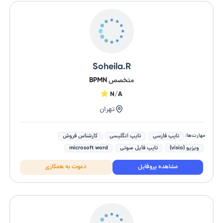
Soheila.R
متخصص BPMN
N/A
تهران
مهارت‌ها:
تایپ فارسی
تایپ انگلیسی
کارشناس فروش
ویزیو (visio)
تایپ فایل صوتی
microsoft word
microsoft excel
واردات و صادرات
microsoft powerpoint
مشاهده پروفایل
دعوت به همکاری
نگارش به زبان انگلیسی