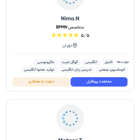
Nima.N
متخصص BPMN
۵/۵
تهران
مهارت‌ها:
اکسل
انگلیسی
گوگل شیت
ماکرونویسی
اتوماسیون صنعتی
تدریس زبان انگلیسی
تولید محتوا انگلیسی
ترجمه انگلیسی به فارسی
ترجمه فارسی به انگلیسی
مشاهده پروفایل
دعوت به همکاری
جاوا اسکریپت (Javascript)