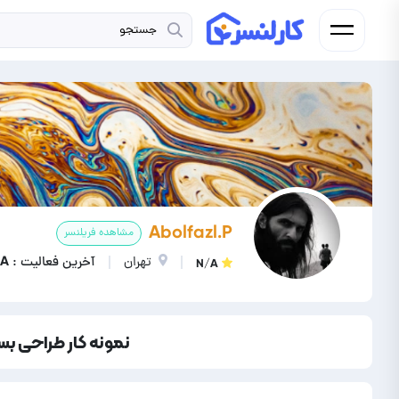
Abolfazl.P
مشاهده فریلنسر
تهران
آخرین فعالیت : N/A
N/A
نمونه کار طراحی بس