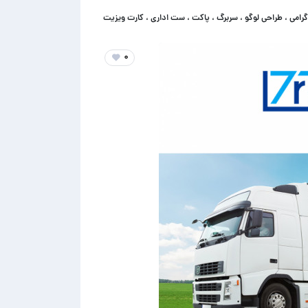
رامی ، طراحی لوگو ، سربرگ ، پاکت ، ست اداری ، کارت ویزیت ، موشن ، ویدئو و هر آنچه که نی
۰