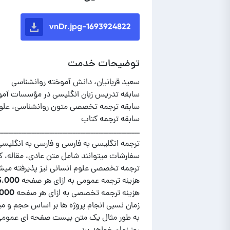
1693924822-vnDr.jpg
توضیحات خدمت
به طور مثال یک متن بیست صفحه ای عمومی 