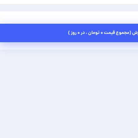
رش (مجموع قیمت
۰ تومان
، در
۰ روز
)