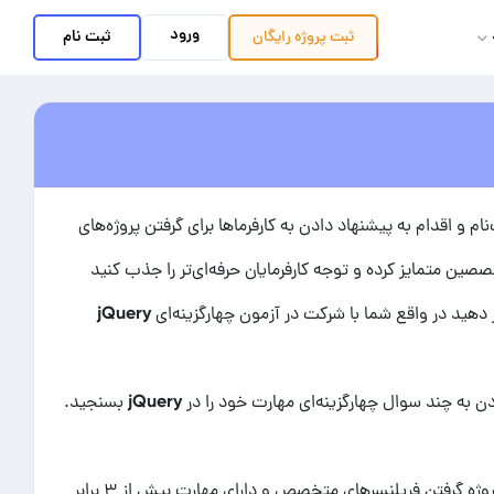
ورود
ثبت نام
ثبت پروژه
رایگان
مهارت jQuery است. روزانه متخصصین زیادی با مهارت jQuery در سایت کارلنسر ثبت‌نام و اقدام به پیشنهاد دادن به کارفرماها برای گرفتن پروژه‌های
خصصین متمایز کرده و توجه کارفرمایان حرفه‌ای‌تر را جذب کنید
می‌توانید با شرکت و قبولی در آزمون چهارگزینه‌ای jQuery مدال مهارت مرتبط را به پروفایل کاربری خود اضافه و در معرض دید کارفرمایان قرار دهید در واقع شما با شرکت در آزمون چهارگزینه‌ای jQuery
هستند پروژه‌های خود را برای برونسپاری در کارلنسر ثبت می‌کنند. با پاسخ دادن به چند سوال چهارگزینه‌ای مهارت خود را در jQuery بسنجید.
مدال موفقیت در آزمون jQuery در پروفایل کاربری شما نشانگر تخصص و حرفه‌ای بودن شما در مهارت مورد نظر می‌باشد. نرخ استخدام و پروژه گرفتن فریلنسرهای متخصص و دارای مهارت بیش از ۳ برابر