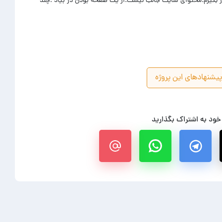
ار بگیرم.محتوای سایت جالب نیست.از یک صفحه بودن در بیاد .چند
یشنهادهای این پروژه
 خود به اشتراک بگذارید