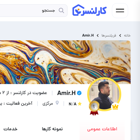
Amir.H
خانه
فریلنسرها
Amir.H
عضویت در کارلنسر : از ۲ سال پیش
مرکزی
آخرین فعالیت : 
N/A
۱
اطلاعات عمومی
نمونه کارها
خدمات