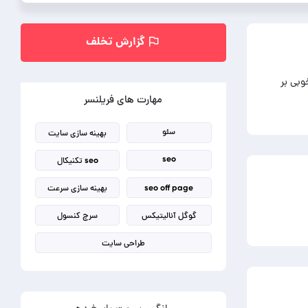
گزارش تخلف
وبی بر
مهارت های فریلنسر
سئو
بهینه سازی سایت
seo
seo تکنیکال
seo off page
بهینه سازی سرعت
گوگل آنالیتیکس
سرچ کنسول
طراحی سایت