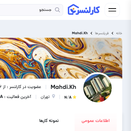
Mahdi.Kh
خانه
فریلنسرها
Mahdi.Kh
عضویت در کارلنسر : از ۶ سال پیش
تهران
آخرین فعالیت : N/A
N/A
اطلاعات عمومی
نمونه کارها