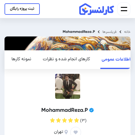
ثبت پروژه رایگان
MohammadReza.P
خانه
فریلنسرها
اطلاعات عمومی
کارهای انجام شده و نظرات
نمونه کارها
MohammadReza.P
(۳)
تهران