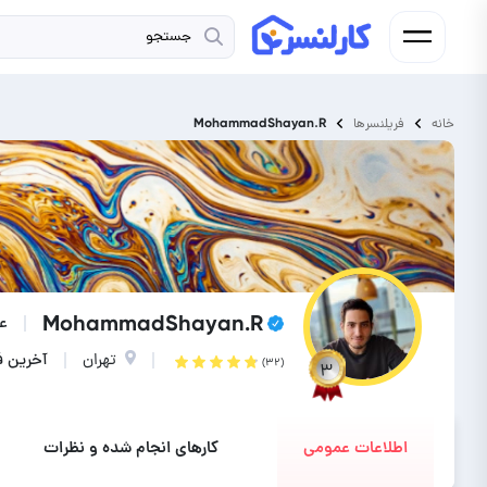
MohammadShayan.R
خانه
فریلنسرها
MohammadShayan.R
عض
تهران
آخرین ف
(۳۲)
۳
اطلاعات عمومی
کارهای انجام شده و نظرات