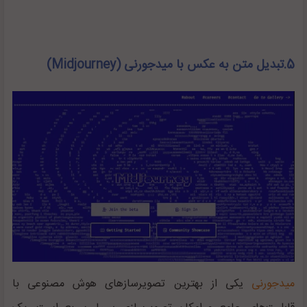
5.تبدیل متن به عکس با میدجورنی (Midjourney)
میدجورنی
یکی از بهترین تصویرسازهای هوش مصنوعی با