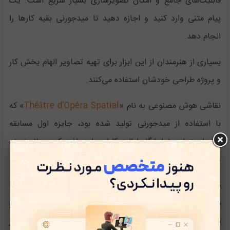
قابلیت‌های جامع و امکان تصویرسازی بسیار سریع است. یک
پیام متنی وارد کنید و اجازه دهید تا میدجورنی بقیه کارها را
انجام دهد.
بسیاری از هنرمندان از این ابزار برای تهیه تصاویر الهام بخش کار
و پروژه طراحی خودشان استفاده می‌کنند.
نقاشی هوش مصنوعی به نام «
Théâtre d’Opéra Spatial
» که
با استفاده از میدجورنی تولید شده بود، جایزه اول مسابقه
هنرهای زیبا در نمایشگاه ایالت کلرادو را دریافت کرد و ۲۰ هنرمند
دیگر را شکست داد.
با این حال، میدجورنی در حال حاضر روی یک سرور
Discord
میزبانی می‌شود. برای تولید تصاویر با میدجورنی، باید به سرور او
متصل شوید و از دستورات ربات
Discord
برای تهیه تصاویر