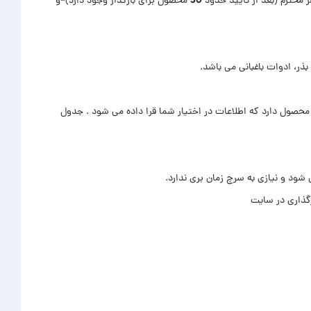
تولید محتوا 1 محصول فروشگاهی جهت دیدن نمونه کار از فریلنسر محترم (بعد از تایید حدود 50 محصول برای بارگذار وجود دارد)-و
صول دارد که اطلاعات در اختیار شما قرا داده می شود . جدول